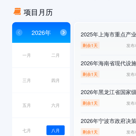
项目月历
2026年
2025年上海市重点产
发布
剩余1天
一月
二月
2026年海南省现代
发布
剩余1天
三月
四月
2026年黑龙江省国家
发布
剩余1天
五月
六月
2026年宁波市政府决
七月
八月
发布
剩余1天