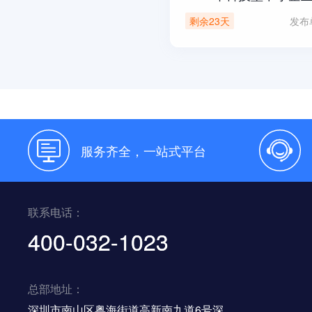
发布
剩余23天
服务齐全，一站式平台
联系电话：
400-032-1023
总部地址：
深圳市南山区粤海街道高新南九道6号深